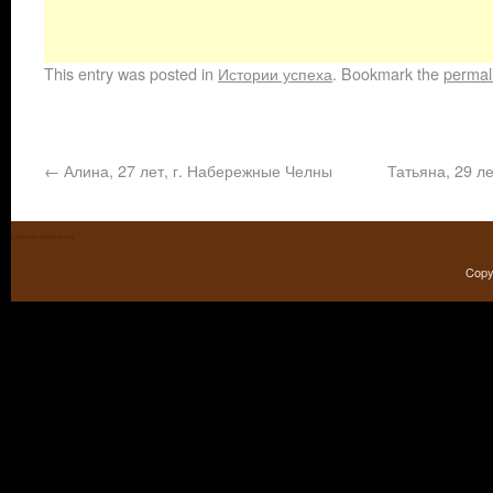
This entry was posted in
Истории успеха
. Bookmark the
permal
←
Алина, 27 лет, г. Набережные Челны
Татьяна, 29 ле
comment initpress req
Copy