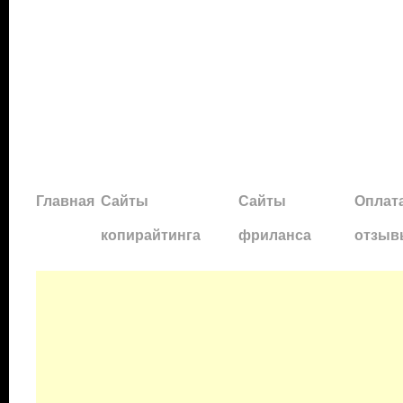
Главная
Сайты
Сайты
Оплата
копирайтинга
фриланса
отзыв