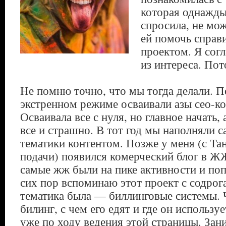
которая однажды
спросила, не мож
ей помочь справи
проектом. Я согл
из интереса. Пот
Не помню точно, что мы тогда делали. П
экстренном режиме осваивали азы сео-ко
Осваивала все с нуля, но главное начать, 
все и страшно. В тот год мы наполняли 
тематики контентом. Позже у меня (с Та
подачи) появился комерческий блог в ЖЖ
самые жж были на пике активности и по
сих пор вспоминаю этот проект с содрог
тематика была — биллинговые системы. Ч
билинг, с чем его едят и где он использу
уже по ходу ведения этой страницы. Зан