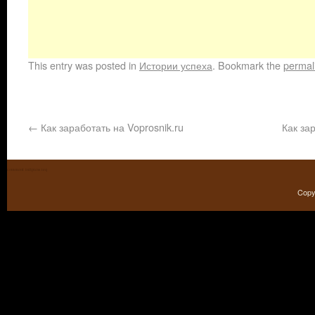
This entry was posted in
Истории успеха
. Bookmark the
permal
←
Как заработать на Voprosnik.ru
Как за
comment initpress req
Copy