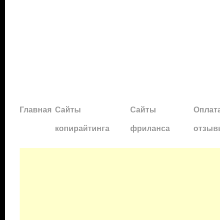
Главная
Сайты
Сайты
Оплата
копирайтинга
фриланса
отзыв